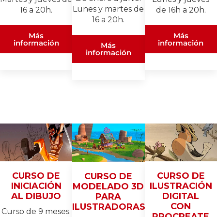
Lunes y martes de
16 a 20h.
de 16h a 20h.
16 a 20h.
Más
Más
información
información
Más
información
CURSO DE
CURSO DE
CURSO DE
INICIACIÓN
ILUSTRACIÓN
MODELADO 3D
AL DIBUJO
DIGITAL
PARA
CON
ILUSTRADORAS/ES
Curso de 9 meses.
PROCREATE