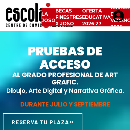
CURSO
BECAS
OFERTA
LA
DE
FINESTRES
EDUCATIVA
JOSO
VERAN
X JOSO
2026·27
2026
PRUEBAS DE
ACCESO
AL GRADO PROFESIONAL DE ART
GRAFIC.
Dibujo, Arte Digital y Narrativa Gráfica.
DURANTE JULIO Y SEPTIEMBRE
RESERVA TU PLAZA