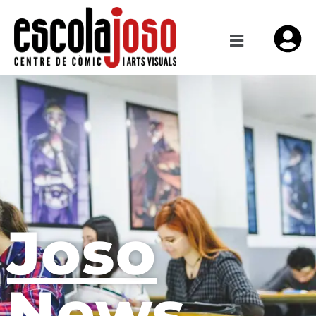
Joso
News