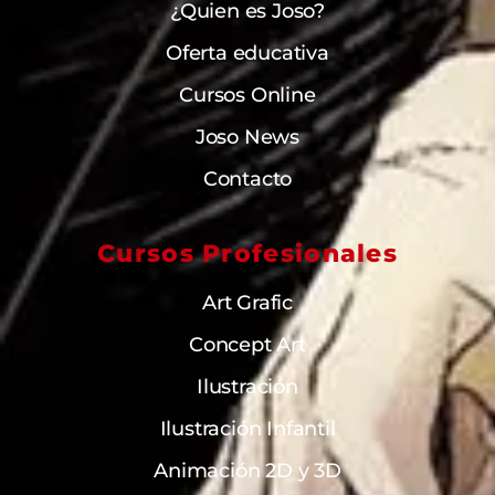
¿Quien es Joso?
Oferta educativa
Cursos Online
Joso News
Contacto
Cursos Profesionales
Art Grafic
Concept Art
Ilustración
Ilustración Infantil
Animación 2D y 3D