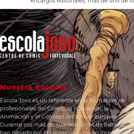
encargos editoriales, más de uno de l
Nuestra Escuela
Escola Joso es un referente en la formación de
profesionales del Cómic, la Ilustración, la
Animación y el Concept Art a nivel europeo.
Durante sus más de cuarenta años de historia,
han pasado por las aulas un número importante