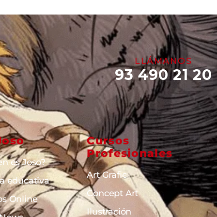
LLÁMANOS
93 490 21 20
Joso
Cursos
Profesionales
en es Joso?
Art Grafic
ta educativa
Concept Art
os Online
Ilustración