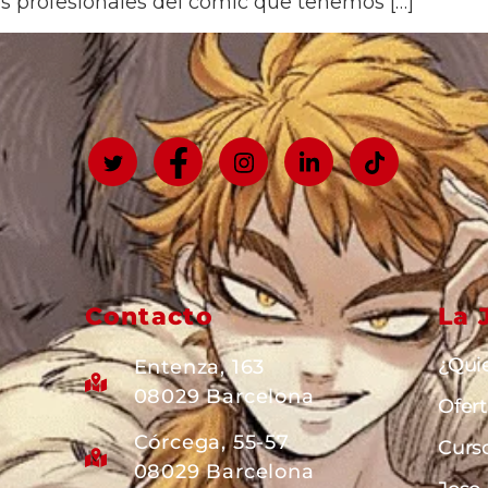
os profesionales del cómic que tenemos […]
Contacto
La 
¿Qui
Entenza, 163
08029 Barcelona
Ofer
Córcega, 55-57
Curs
08029 Barcelona