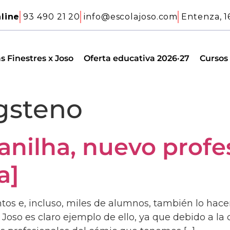
line
93 490 21 20
info@escolajoso.com
Entenza, 1
s Finestres x Joso
Oferta educativa 2026·27
Cursos
gsteno
anilha, nuevo profes
a]
ntos e, incluso, miles de alumnos, también lo h
 Joso es claro ejemplo de ello, ya que debido a l