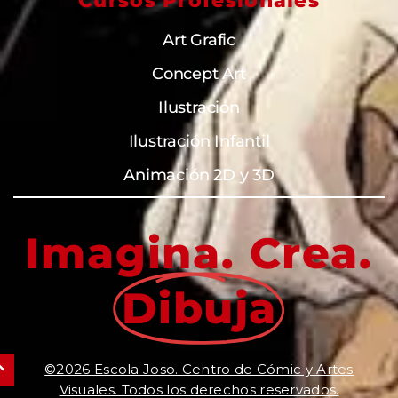
Cursos Profesionales
Art Grafic
Concept Art
Ilustración
Ilustración Infantil
Animación 2D y 3D
Imagina. Crea.
Dibuja
©2026 Escola Joso. Centro de Cómic y Artes
Visuales. Todos los derechos reservados.