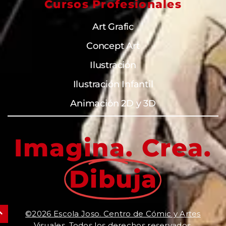
Cursos Profesionales
Art Grafic
Concept Art
Ilustración
Ilustración Infantil
Animación 2D y 3D
Imagina. Crea.
Dibuja
©2026 Escola Joso. Centro de Cómic y Artes
Visuales. Todos los derechos reservados.