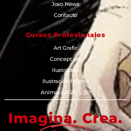
Joso News
Contacto
Cursos Profesionales
Art Grafic
Concept Art
Ilustración
Ilustración Infantil
Animación 2D y 3D
Imagina. Crea.