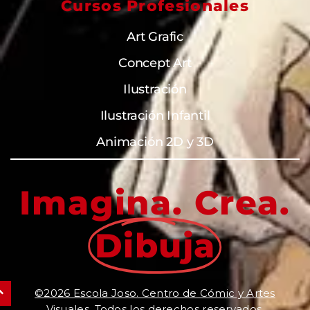
Cursos Profesionales
Art Grafic
Concept Art
Ilustración
Ilustración Infantil
Animación 2D y 3D
Imagina. Crea.
Dibuja
©2026 Escola Joso. Centro de Cómic y Artes
Visuales. Todos los derechos reservados.