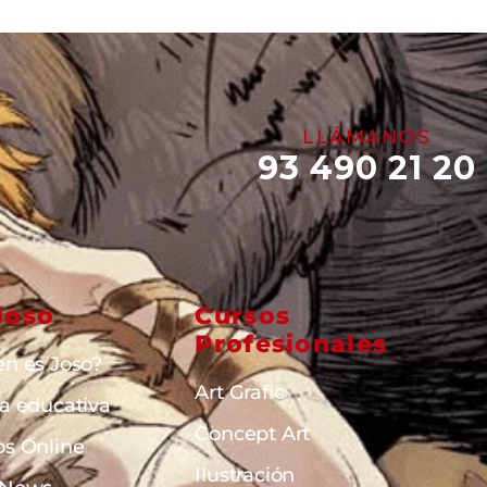
LLÁMANOS
93 490 21 20
Joso
Cursos
Profesionales
en es Joso?
Art Grafic
ta educativa
Concept Art
os Online
Ilustración