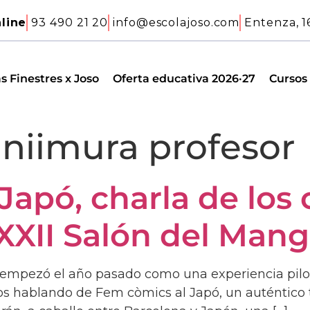
line
93 490 21 20
info@escolajoso.com
Entenza, 1
s Finestres x Joso
Oferta educativa 2026·27
Cursos
 niimura profesor
Japó, charla de los 
XXII Salón del Man
 empezó el año pasado como una experiencia pilo
mos hablando de Fem còmics al Japó, un auténtico 