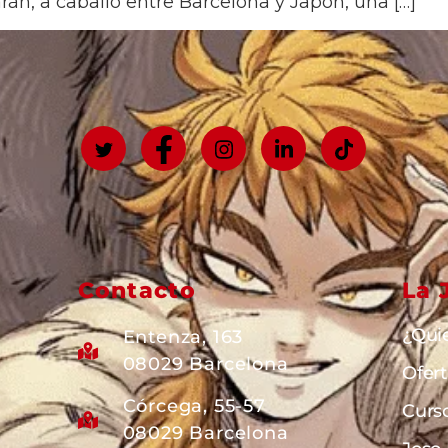
rán, a caballo entre Barcelona y Japón, una […]
Contacto
La 
¿Qui
Entenza, 163
08029 Barcelona
Ofer
Córcega, 55-57
Curs
08029 Barcelona