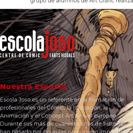
grupo de alumnos de Art Gràfic realiza
Nuestra Escuela
Escola Joso es un referente en la formación de
profesionales del Cómic, la Ilustración, la
Animación y el Concept Art a nivel europeo.
Durante sus más de cuarenta años de historia,
han pasado por las aulas un número importante