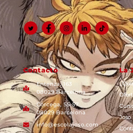
Contacto
La 
¿Qui
Entenza, 163
08029 Barcelona
Ofer
Córcega, 55-57
Curs
08029 Barcelona
Joso
info@escolajoso.com
Cont