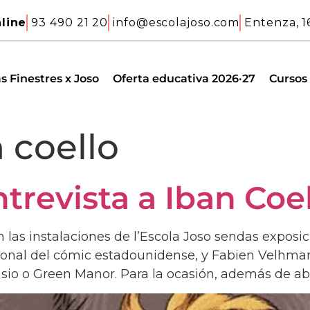
line
93 490 21 20
info@escolajoso.com
Entenza, 1
s Finestres x Joso
Oferta educativa 2026·27
Cursos
 coello
trevista a Iban Coel
 las instalaciones de l’Escola Joso sendas exposic
sional del cómic estadounidense, y Fabien Velhma
io o Green Manor. Para la ocasión, además de abri