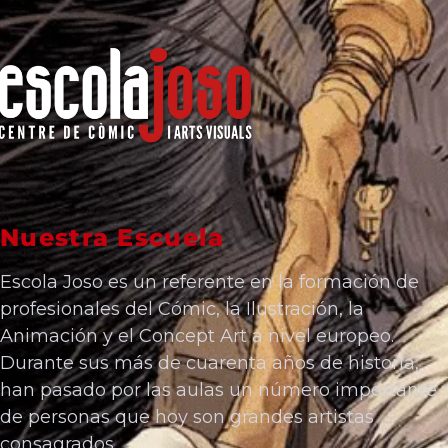
Nuestra Escuela
Escola Joso es un referente en la formación de
profesionales del Cómic, la Ilustración, la
Animación y el Concept Art a nivel europeo.
Durante sus más de cuarenta años de historia,
han pasado por las aulas un número importante
de personas que hoy son grandes artistas
consagrados.