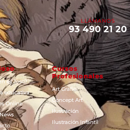
LLÁMANOS
93 490 21 20
Joso
Cursos
Profesionales
en es Joso?
Art Grafic
ta educativa
Concept Art
os Online
Ilustración
 News
Ilustración Infantil
acto