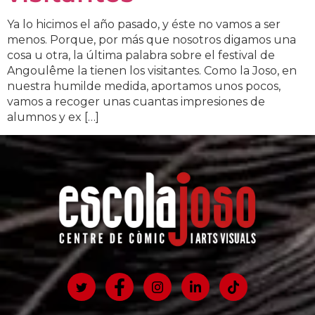
Ya lo hicimos el año pasado, y éste no vamos a ser
menos. Porque, por más que nosotros digamos una
cosa u otra, la última palabra sobre el festival de
Angoulême la tienen los visitantes. Como la Joso, en
nuestra humilde medida, aportamos unos pocos,
vamos a recoger unas cuantas impresiones de
alumnos y ex […]