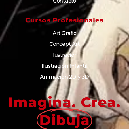
Contacto
Cursos Profesionales
Art Grafic
Concept Art
Ilustración
Ilustración Infantil
Animación 2D y 3D
Imagina. Crea.
Dibuja