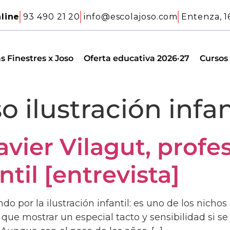
line
93 490 21 20
info@escolajoso.com
Entenza, 1
s Finestres x Joso
Oferta educativa 2026·27
Cursos
o ilustración infan
vier Vilagut, profe
ntil [entrevista]
do por la ilustración infantil: es uno de los nic
que mostrar un especial tacto y sensibilidad si s