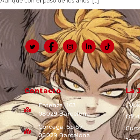
 Aunque con el paso de los años, […]
Contacto
La 
¿Qui
Entenza, 163
08029 Barcelona
Ofer
Córcega, 55-57
Curs
08029 Barcelona