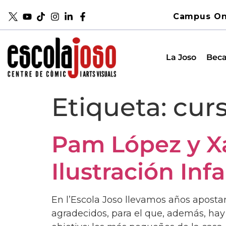
Campus On
La Joso
Beca
Etiqueta:
curs
Pam López y Xa
Ilustración Infa
En l’Escola Joso llevamos años apostan
agradecidos, para el que, además, hay 