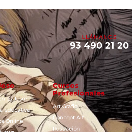
LLÁMANOS
93 490 21 20
Joso
Cursos
Profesionales
en es Joso?
Art Grafic
ta educativa
Concept Art
os Online
Ilustración