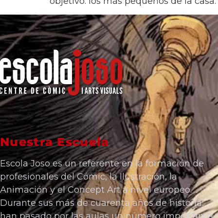
objetivo: los más pequeños de la casa.
Nuestra Escuela
Escola Joso es un referente en la formación de
profesionales del Cómic, la Ilustración, la
Animación y el Concept Art a nivel europeo.
Durante sus más de cuarenta años de historia,
han pasado por las aulas un número importante