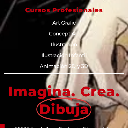
Cursos Profesionales
Art Grafic
Concept Art
Ilustración
Ilustración Infantil
Animación 2D y 3D
Imagina. Crea.
Dibuja