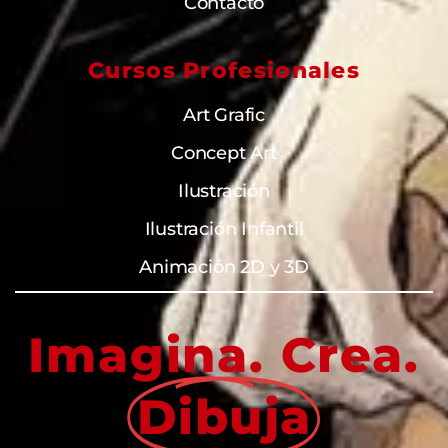
Contacto
Cursos Profesionales
Art Grafic
Concept Art
Ilustración
Ilustración Infantil
Animación 2D y 3D
Imagina. Crea.
Dibuja