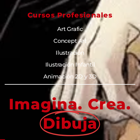
Cursos Profesionales
Art Grafic
Concept Art
Ilustración
Ilustración Infantil
Animación 2D y 3D
Imagina. Crea.
Dibuja