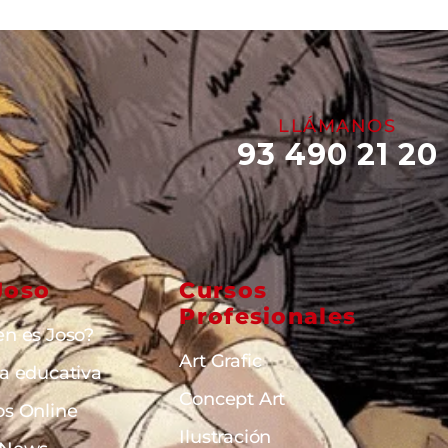
LLÁMANOS
93 490 21 20
Joso
Cursos
Profesionales
en es Joso?
Art Grafic
ta educativa
Concept Art
os Online
Ilustración