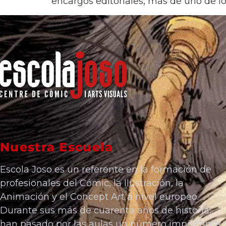
encargos editoriales, más de uno de l
Nuestra Escuela
Escola Joso es un referente en la formación de
profesionales del Cómic, la Ilustración, la
Animación y el Concept Art a nivel europeo.
Durante sus más de cuarenta años de historia,
han pasado por las aulas un número importante