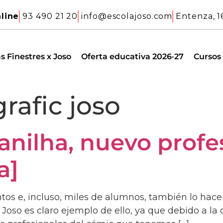
line
93 490 21 20
info@escolajoso.com
Entenza, 1
s Finestres x Joso
Oferta educativa 2026·27
Cursos
grafic joso
anilha, nuevo profes
a]
ntos e, incluso, miles de alumnos, también lo h
 Joso es claro ejemplo de ello, ya que debido a l