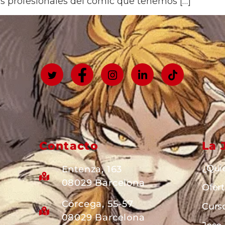
os profesionales del cómic que tenemos […]
Contacto
La 
¿Qui
Entenza, 163
08029 Barcelona
Ofer
Córcega, 55-57
Curs
08029 Barcelona