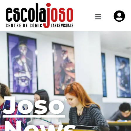
Joso
News