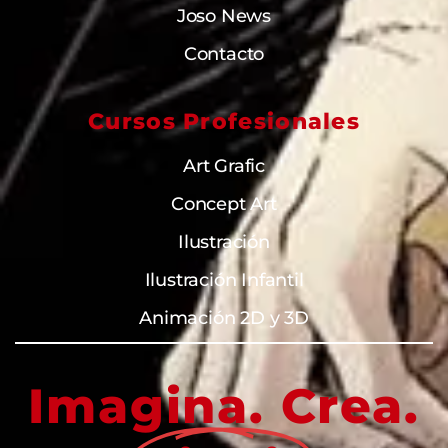
Joso News
Contacto
Cursos Profesionales
Art Grafic
Concept Art
Ilustración
Ilustración Infantil
Animación 2D y 3D
Imagina. Crea.