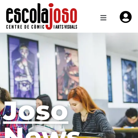
Joso
News