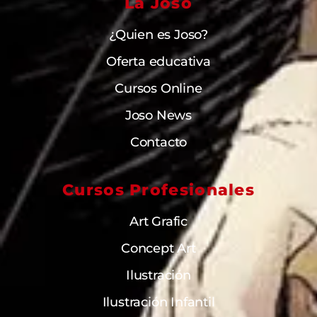
La Joso
¿Quien es Joso?
Oferta educativa
Cursos Online
Joso News
Contacto
Cursos Profesionales
Art Grafic
Concept Art
Ilustración
Ilustración Infantil