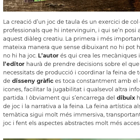
La creació d’un joc de taula és un exercici de col·
professionals que hi intervinguin, i qui se’n pos
aquest diàleg creatiu. La primera i més important 
mateixa manera que sense dibuixant no hi pot ha
no hi ha joc.
L’autor
és qui crea les mecàniques i 
l’editor
haurà de prendre decisions sobre el que 
necessitats de producció i coordinar la feina de to
de
disseny gràfic
es toca constantment amb el di
icones, facilitar la jugabilitat i qualsevol altra 
partida. I òbviament qui s’encarrega del
dibuix
h
de joc i la narrativa a la feina. La feina artística a
temàtica sigui molt més immersiva, transportant 
joc i fent els aspectes abstractes molt més acces