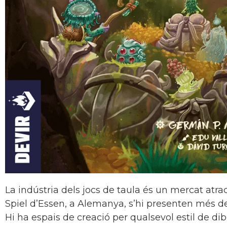
La indústria dels jocs de taula és un mercat atract
Spiel d’Essen, a Alemanya, s’hi presenten més 
Hi ha espais de creació per qualsevol estil de dibu