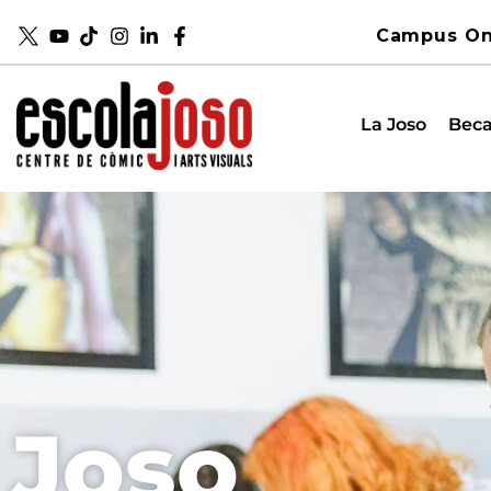
Campus On
La Joso
Beca
Joso