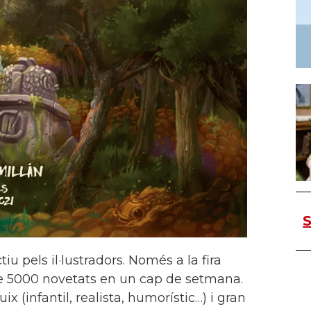
S
iu pels il·lustradors. Només a la fira
de 5000 novetats en un cap de setmana.
ix (infantil, realista, humorístic…) i gran