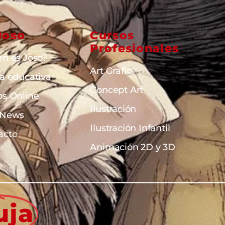
Joso
Cursos
Profesionales
en es Joso?
Art Grafic
ta educativa
Concept Art
os Online
Ilustración
 News
Ilustración Infantil
acto
Animación 2D y 3D
uja