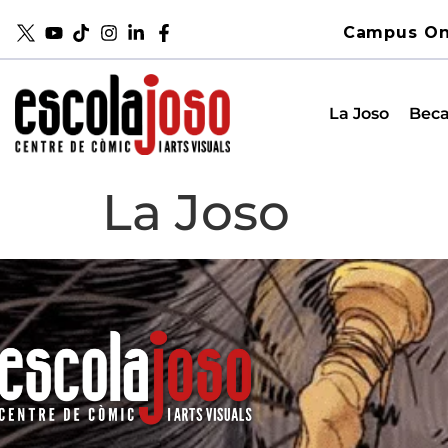
Campus On
La Joso
Beca
La Joso