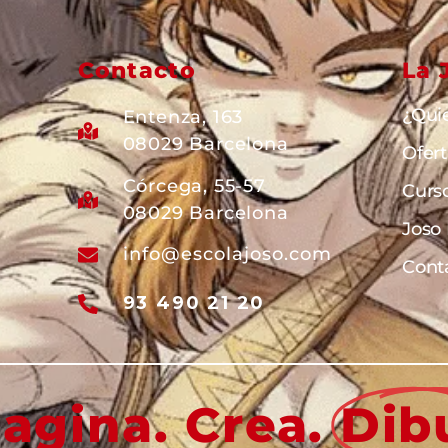
Contacto
La 
¿Qui
Entenza, 163
08029 Barcelona
Ofer
Córcega, 55-57
Curs
08029 Barcelona
Joso
info@escolajoso.com
Cont
93 490 21 20
agina. Crea.
Dib