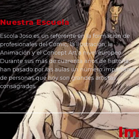
Nuestra Escuela
Escola Joso es un referente en la formación de
profesionales del Cómic, la Ilustración, la
Animación y el Concept Art a nivel europeo.
Durante sus más de cuarenta años de historia,
han pasado por las aulas un número importante
de personas que hoy son grandes artistas
consagrados.
Im