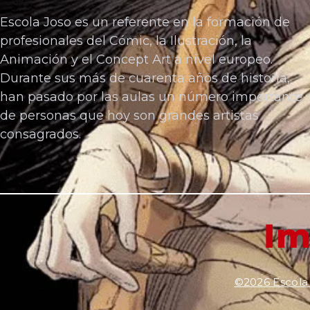
Escola Joso es un referente en la formación de
profesionales del Cómic, la Ilustración, la
Animación y el Concept Art a nivel europeo.
Durante sus más de cuarenta años de historia,
han pasado por las aulas un número importante
de personas que hoy son grandes artistas
consagrados.
Im
©2026 Escola 