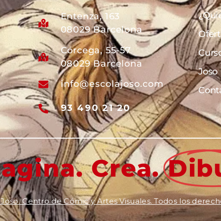
¿Qui
Entenza, 163
08029 Barcelona
Ofer
Córcega, 55-57
Curs
08029 Barcelona
Joso
info@escolajoso.com
Cont
93 490 21 20
agina. Crea.
Dib
Joso. Centro de Cómic y Artes Visuales. Todos los derech