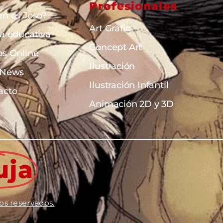
Profesionales
en es Joso?
Art Grafic
ta educativa
Concept Art
os Online
Ilustración
 News
Ilustración Infantil
acto
Animación 2D y 3D
uja
os reservados.