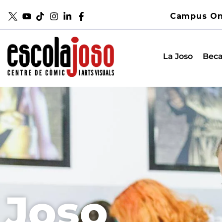
Campus On
La Joso
Beca
Joso