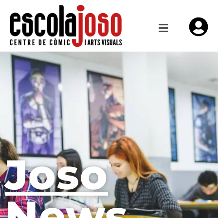
Joso
News