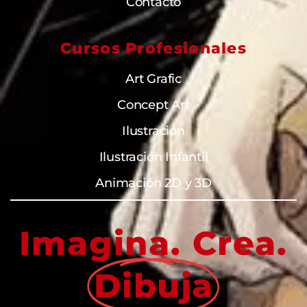
Contacto
Cursos Profesionales
Art Grafic
Concept Art
Ilustración
Ilustración Infantil
Animación 2D y 3D
Imagina. Crea.
Dibuja