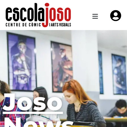
Joso
News