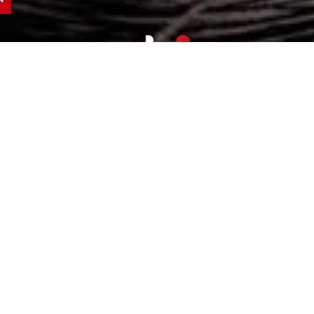
LLÁMANOS
93 490 21 20
Nuestra Escuela
Escola Joso es un referente en la formación
de profesionales del Cómic, la Ilustración, la