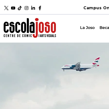
Campus On
La Joso
Beca