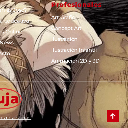
Profesionales
en es Joso?
Art Grafic
ta educativa
Concept Art
os Online
Ilustración
 News
Ilustración Infantil
acto
Animación 2D y 3D
uja
os reservados.