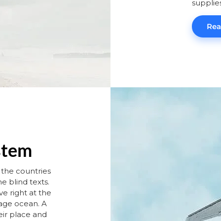
supplie
Rea
stem
 the countries
e blind texts.
e right at the
uage ocean. A
eir place and