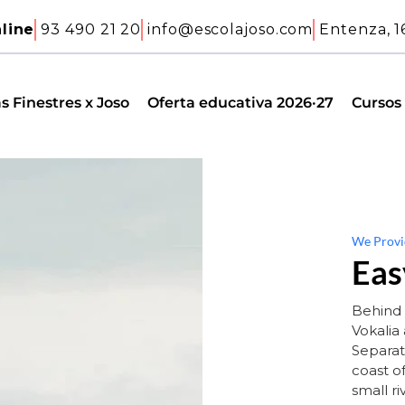
line
93 490 21 20
info@escolajoso.com
Entenza, 1
s Finestres x Joso
Oferta educativa 2026·27
Cursos
We Provi
Eas
Behind 
Vokalia 
Separat
coast o
small r