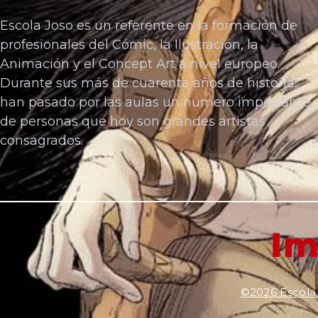
Escola Joso es un referente en la formación de
profesionales del Cómic, la Ilustración, la
Animación y el Concept Art a nivel europeo.
Durante sus más de cuarenta años de historia,
han pasado por las aulas un número importante
de personas que hoy son grandes artistas
consagrados.
Im
©2026 Escola 