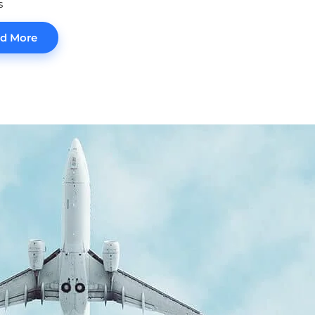
s
d More