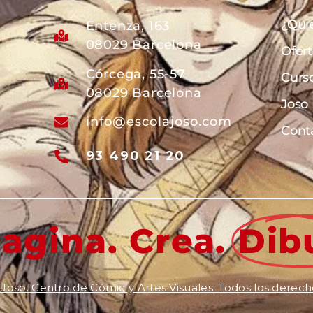
¿Qui
Entenza, 163
08029 Barcelona
Ofer
Córcega, 55-57
Curs
08029 Barcelona
Joso
info@escolajoso.com
Cont
93 490 21 20
agina. Crea.
Dib
Joso. Centro de Cómic y Artes Visuales. Todos los derech