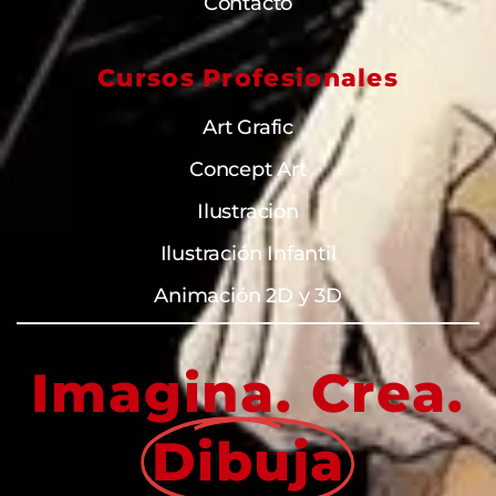
Contacto
Cursos Profesionales
Art Grafic
Concept Art
Ilustración
Ilustración Infantil
Animación 2D y 3D
Imagina. Crea.
Dibuja