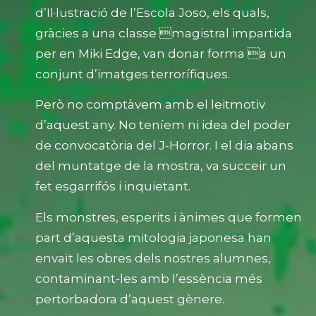
d’Il·lustració de l’Escola Joso, els quals,
gràcies a una classe magistral impartida
per en Miki Edge, van donar forma a un
conjunt d’imatges terrorífiques.
Però no comptàvem amb el leitmotiv
d’aquest any. No teníem ni idea del poder
de convocatòria del J-Horror. I el dia abans
del muntatge de la mostra, va succeir un
fet esgarrifós i inquietant.
Els monstres, esperits i ànimes que formen
part d’aquesta mitologia japonesa han
envaït les obres dels nostres alumnes,
contaminant-les amb l’essència més
pertorbadora d’aquest gènere.