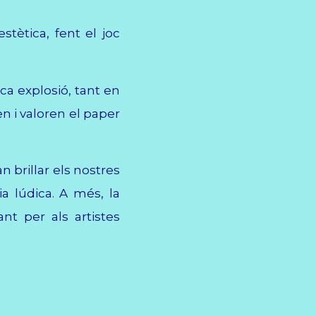
estètica, fent el joc
ica explosió, tant en
n i valoren el paper
n brillar els nostres
a lúdica. A més, la
ant per als artistes