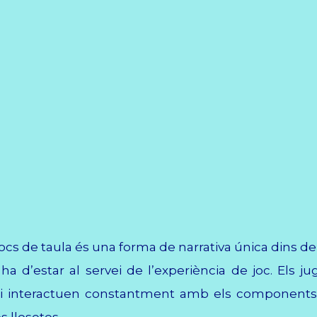
a jocs de taula és una forma de narrativa única dins d
 ha d’estar al servei de l’experiència de joc. Els j
a i interactuen constantment amb els components fís
es llosetes.