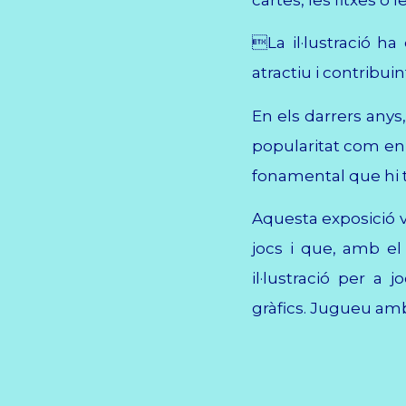
La il·lustració ha 
atractiu i contribui
En els darrers anys,
popularitat com en 
fonamental que hi té
Aquesta exposició vo
jocs i que, amb el
il·lustració per a 
gràfics. Jugueu am