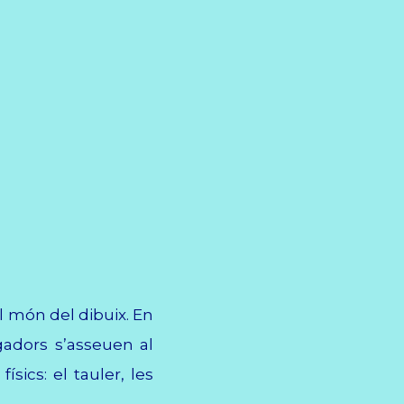
el món del dibuix. En
ugadors s’asseuen al
ics: el tauler, les