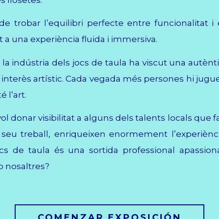
de trobar l’equilibri perfecte entre funcionalitat i 
nt a una experiència fluida i immersiva.
 la indústria dels jocs de taula ha viscut una autènt
interès artístic. Cada vegada més persones hi jugue
 l’art.
l donar visibilitat a alguns dels talents locals que fa
 seu treball, enriqueixen enormement l’experiènci
jocs de taula és una sortida professional apassion
b nosaltres?
COMENZAR EXPOSICIÓN