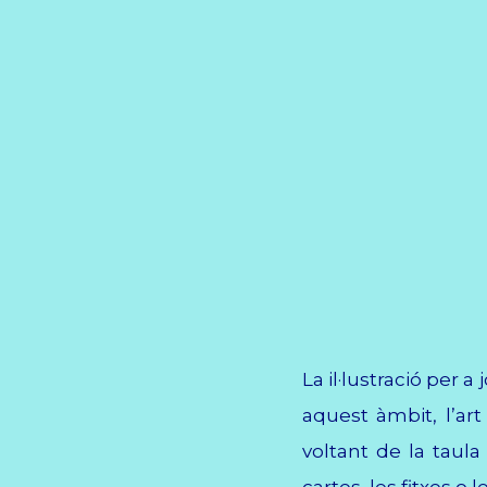
La il·lustració per 
aquest àmbit, l’art
voltant de la taul
cartes, les fitxes o l