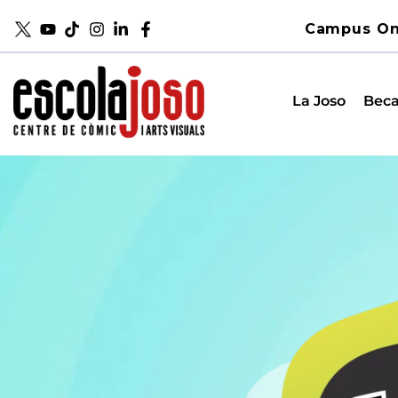
Campus On
La Joso
Beca